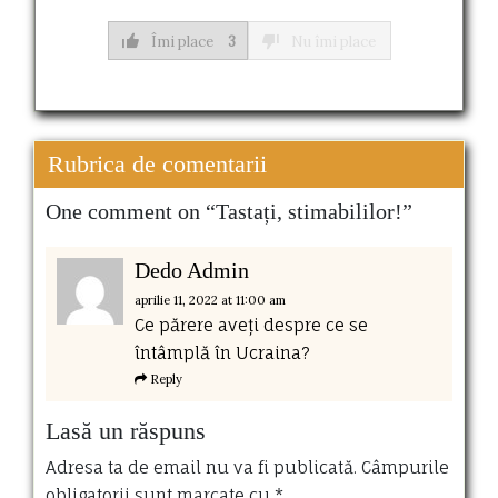
Îmi place
3
Nu îmi place
Rubrica de comentarii
One comment on “
Tastați, stimabililor!
”
Dedo Admin
aprilie 11, 2022
at 11:00 am
Ce părere aveți despre ce se
întâmplă în Ucraina?
Reply
Lasă un răspuns
Adresa ta de email nu va fi publicată.
Câmpurile
obligatorii sunt marcate cu
*