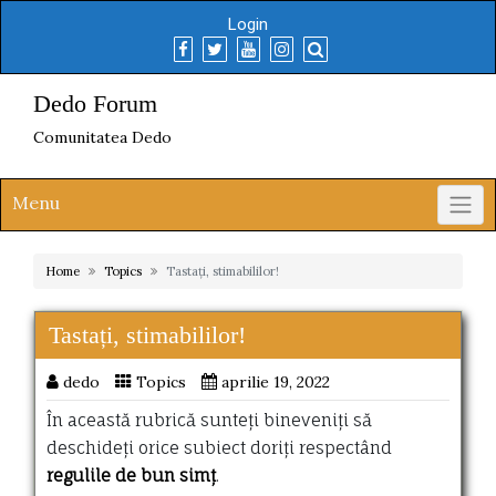
Skip
Login
to
content
Dedo Forum
Comunitatea Dedo
Menu
Home
Topics
Tastați, stimabililor!
Tastați, stimabililor!
dedo
Topics
aprilie 19, 2022
În această rubrică sunteți bineveniți să
deschideți orice subiect doriți respectând
regulile de bun simț
.