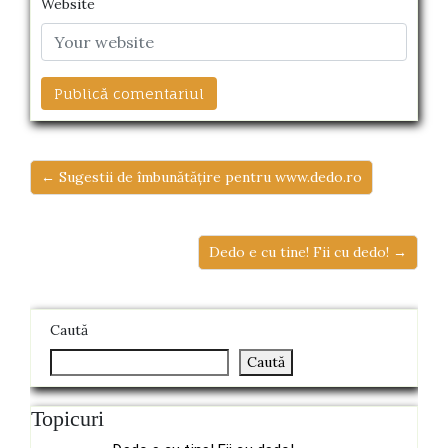
Website
← Sugestii de îmbunătățire pentru www.dedo.ro
Dedo e cu tine! Fii cu dedo! →
Caută
Caută
Topicuri