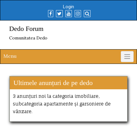
Skip
Login
to
content
Dedo Forum
Comunitatea Dedo
Menu
Ultimele anunțuri de pe dedo
3 anunțuri noi la categoria imobiliare,
subcategoria apartamente și garsoniere de
vânzare.